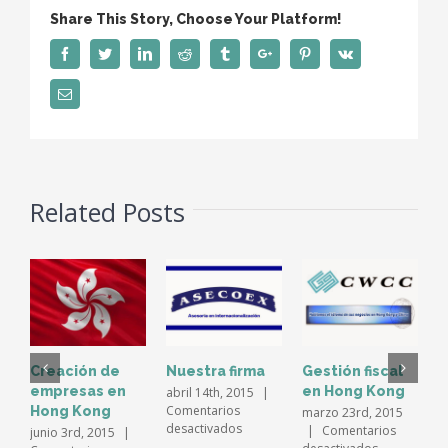
el
Share This Story, Choose Your Platform!
el
comercio
Facebook
Twitter
Linkedin
Reddit
Tumblr
Google+
Pinterest
Vk
Email
Related Posts
Creación de
Nuestra firma
Gestión fiscal
M
empresas en
en Hong Kong
V
abril 14th, 2015
|
Comentarios
Hong Kong
marzo 23rd, 2015
m
en
desactivados
|
Comentarios
C
junio 3rd, 2015
|
Nuestra
en