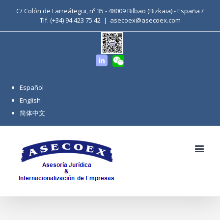
C/ Colón de Larreátegui, nº 35 - 48009 Bilbao (Bizkaia) - España /
Tlf. (+34) 94 423 75 42
|
asecoex@asecoex.com
WeChat
Linkedin
Español
English
简体中文