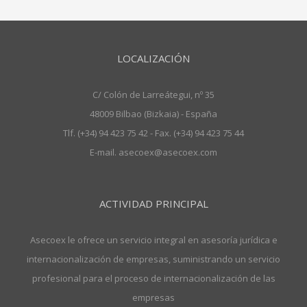
LOCALIZACIÓN
C/ Colón de Larreátegui, nº 35
48009 Bilbao (Bizkaia) - España
Tlf. (+34) 94 423 75 42 - Fax. (+34) 94 423 75 44
E-mail. asecoex@asecoex.com
ACTIVIDAD PRINCIPAL
Asecoex le ofrece un servicio integral en asesoría jurídica e
internacionalización de empresas, suministrando un servicio
profesional para el proceso de internacionalización de las
empresas