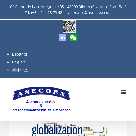
C/ Colón de Larreátegui, nº 35 - 48009 Bilbao (Bizkaia) - España /
Tlf. (+34) 94 423 75 42
|
asecoex@asecoex.com
WeChat
Linkedin
Español
English
简体中文