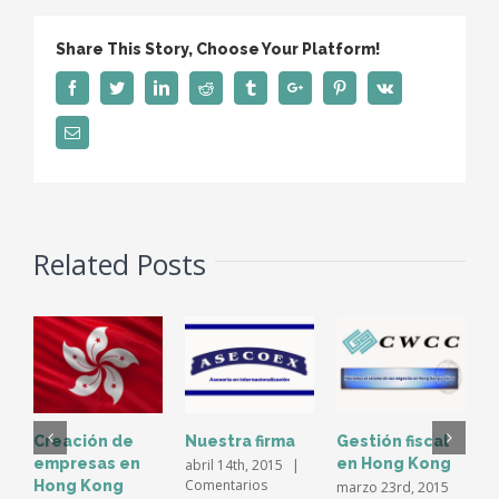
Other
Assurance
Share This Story, Choose Your Platform!
Services
Facebook
Twitter
Linkedin
Reddit
Tumblr
Google+
Pinterest
Vk
Email
Related Posts
Creación de
Nuestra firma
Gestión fiscal
M
empresas en
en Hong Kong
V
abril 14th, 2015
|
Comentarios
Hong Kong
marzo 23rd, 2015
m