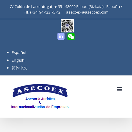
C/ Colón de Larreátegui, nº 35 - 48009 Bilbao (Bizkaia) - España /
Tlf. (+34) 94 423 75 42
|
asecoex@asecoex.com
WeChat
Linkedin
Español
English
简体中文