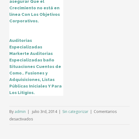
asegurar Que el
Crecimiento no está en
línea Con Los Objetivos
Corporativos.
Auditorias
Especializadas
Markerte Auditorias
Especializadas baño
Situaciones Cuentos de
Como.. Fusiones y
Adquisiciones, Listas
Públicas Iniciales Y Para
Los Litigios.
By
admin
|
julio 3rd, 2014
|
Sin categorizar
|
Comentarios
en
desactivados
Audit
and