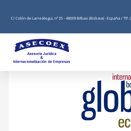
C/ Colón de Larreátegui, nº 35 - 48009 Bilbao (Bizkaia) - España / Tlf. 