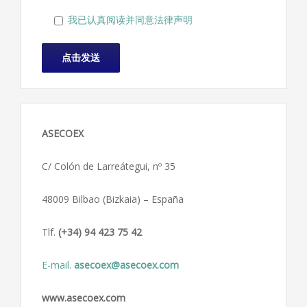
我已认真阅读并同意法律声明
ASECOEX
C/ Colón de Larreátegui, nº 35
48009 Bilbao (Bizkaia) – España
Tlf.
(+34) 94 423 75 42
E-mail.
asecoex@asecoex.com
www.asecoex.com