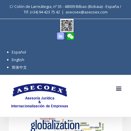
C/ Colón de Larreátegui, nº 35 - 48009 Bilbao (Bizkaia) - España /
Tlf. (+34) 94 423 75 42
|
asecoex@asecoex.com
官
Linkedin
方
微
信
号
Español
English
简体中文